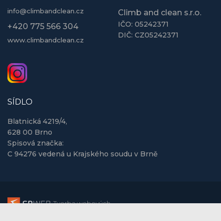
info@climbandclean.cz
Climb and clean s.r.o.
IČO: 05242371
+420 775 566 304
DIČ: CZ05242371
www.climbandclean.cz
SÍDLO
Blatnická 4219/4,
628 00 Brno
Spisová značka:
C 94276 vedená u Krajského soudu v Brně
Tvorba webových
stránek
Tvorba eshopů
dedikované