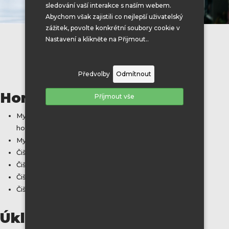
sledování vaší interakce s naším webem.
Abychom však zajistili co nejlepší uživatelský
zážitek, povolte konkrétní soubory cookie v
Nastavení a klikněte na Přijmout..
Předvolby
Odmítnout
Horolezecké práce:
Příjmout vše
Mytí oken a prosklených ploch – ze země, za pomoci
horolezecké techniky nebo pracovních plošin
Mytí oken demineralizovanou vodou
Čištení tlakovou vodou
Čištění střech a okapů
Čištění výtahových šachet
Čištění výrobních hal
Úklidové práce: