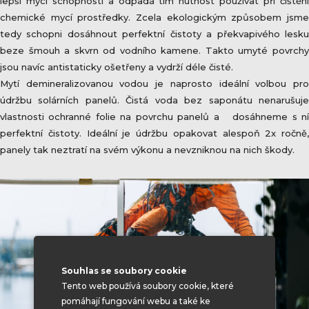
lepší mycí schopnosti a odpadá tím nutnost používat při čištění
chemické mycí prostředky. Zcela ekologickým způsobem jsme
tedy schopni dosáhnout perfektní čistoty a překvapivého lesku
beze šmouh a skvrn od vodního kamene. Takto umyté povrchy
jsou navíc antistaticky ošetřeny a vydrží déle čisté.
Mytí demineralizovanou vodou je naprosto ideální volbou pro
údržbu solárních panelů. Čistá voda bez saponátu nenarušuje
vlastnosti ochranné folie na povrchu panelů a dosáhneme s ní
perfektní čistoty. Ideální je údržbu opakovat alespoň 2x ročně,
panely tak neztratí na svém výkonu a nevzniknou na nich škody.
Souhlas se soubory cookie
Tento web používá soubory cookie, které
pomáhají fungování webu a také ke