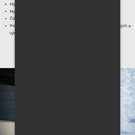
Mytí oken včetně rámů a žaluzií
Mytí opláštění budov
Čištění podlahových krytin
Pravidelné i jednorázové úklidy bytů, domů, kancelářských a
výrobních budov